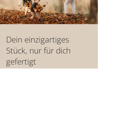
Dein einzigartiges
Stück, nur für dich
gefertigt
Jedes unserer Produkte wird mit Liebe
und Sorgfalt für dich handgefertigt. Das
braucht Zeit - etwa 1-2 Wochen - bis dein
Einzelstück versandfertig ist.
Bei Vorauskasse starten wir, sobald deine
Zahlung bei uns eingeht.
Ausgenommen davon sind Produkte der
Kategorie "Sofortkauf". Diese sind binnen