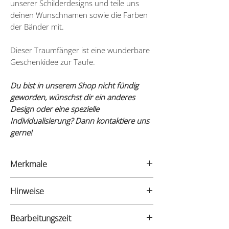
unserer Schilderdesigns und teile uns
deinen Wunschnamen sowie die Farben
der Bänder mit.
Dieser Traumfänger ist eine wunderbare
Geschenkidee zur Taufe.
Du bist in unserem Shop nicht fündig
geworden, wünschst dir ein anderes
Design oder eine spezielle
Individualisierung? Dann kontaktiere uns
gerne!
Merkmale
- Material: Edelholzfurnier
Hinweise
- Materialstärke: 3mm
- Maße: Durchmesser 20cm
Unsere Traumfänger sind
- Länge der Bänder: bis zu 50cm
Bearbeitungszeit
Dekorationsartikel und kein Spielzeug.