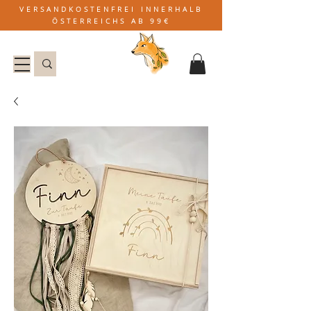
VERSANDKOSTENFREI INNERHALB
ÖSTERREICHS AB 99€