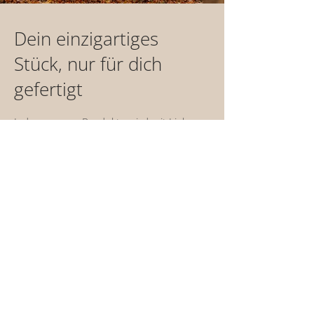
Dein einzigartiges
Stück, nur für dich
gefertigt
Jedes unserer Produkte wird mit Liebe
und Sorgfalt für dich handgefertigt. Das
braucht Zeit - etwa 1-2 Wochen - bis dein
Einzelstück versandfertig ist.
Bei Vorauskasse starten wir, sobald deine
Zahlung bei uns eingeht.
Ausgenommen davon sind Produkte der
Kategorie "Sofortkauf". Diese sind binnen
1-2 Tagen versandfertig.
Du brauchst dein Lieblingsstück einmal