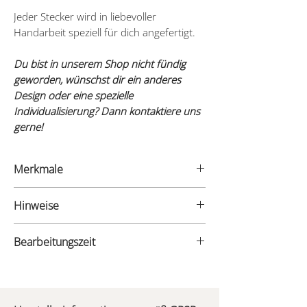
Jeder Stecker wird in liebevoller
Handarbeit speziell für dich angefertigt.
Du bist in unserem Shop nicht fündig
geworden, wünschst dir ein anderes
Design oder eine spezielle
Individualisierung? Dann kontaktiere uns
gerne!
Merkmale
- Material: Edelholzfurnier
Hinweise
- Materialstärke: 3mm
Die Stecker können aufgrund ihrer feinen
Bearbeitungszeit
Beschaffenheit leicht zerbrechen oder
beschädigt werden - bitte sei daher
Du bekommst bei uns ein einzigartiges
besonders vorsichtig im Umgang mit
Produkt, das speziell für dich angefertigt
deinem neuen Stecker.
wird. Dies benötigt seine Zeit, daher