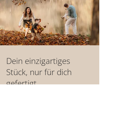
Dein einzigartiges
Stück, nur für dich
gefertigt
Jedes unserer Produkte wird mit Liebe
und Sorgfalt für dich handgefertigt. Das
braucht Zeit - etwa 1-2 Wochen - bis dein
Einzelstück versandfertig ist.
Bei Vorauskasse starten wir, sobald deine
Zahlung bei uns eingeht.