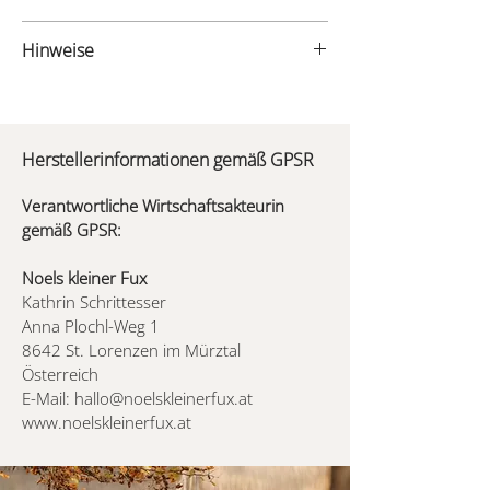
- Material: Baumwolle (Säckchen),
Hinweise
Edelholzfurnier (Eiche) & Acryl (Anhänger)
Unsere Holzanhänger sind
- Maße Säckchen: ca. 30x40cm
Dekorationsartikel und kein Spielzeug.
Herstellerinformationen gemäß GPSR
Holz ist ein Naturprodukt. Abweichungen
in der Maserung, Farbe, Gravurhelligkeit
Verantwortliche Wirtschaftsakteurin
und/oder -tiefe sind naturbedingt und
gemäß GPSR:
machen dein Produkt einzigartig. Sie
stellen keinen Reklamationsgrund dar.
Noels kleiner Fux
Kathrin Schrittesser
Anna Plochl-Weg 1
8642 St. Lorenzen im Mürztal
Österreich
E-Mail:
hallo@noelskleinerfux.at
www.noelskleinerfux.at