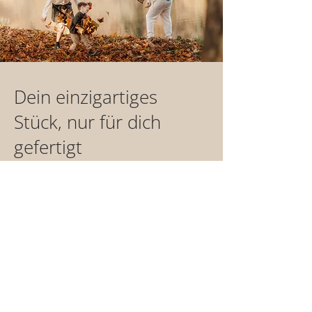
Dein einzigartiges
Stück, nur für dich
gefertigt
Jedes unserer Produkte wird mit Liebe
und Sorgfalt für dich handgefertigt. Das
braucht Zeit - etwa 1-2 Wochen - bis dein
Einzelstück versandfertig ist.
Bei Vorauskasse starten wir, sobald deine
Zahlung bei uns eingeht.
Ausgenommen davon sind Produkte der