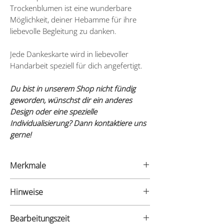
Trockenblumen ist eine wunderbare
Möglichkeit, deiner Hebamme für ihre
liebevolle Begleitung zu danken.
Jede Dankeskarte wird in liebevoller
Handarbeit speziell für dich angefertigt.
Du bist in unserem Shop nicht fündig
geworden, wünschst dir ein anderes
Design oder eine spezielle
Individualisierung? Dann kontaktiere uns
gerne!
Merkmale
- Material: Edelholzfurnier
Hinweise
- Materialstärke: 3mm
- Maße: 10 x 15 cm
Unsere Dankeskarten sind
Bearbeitungszeit
Dekorationsartikel und kein Spielzeug.