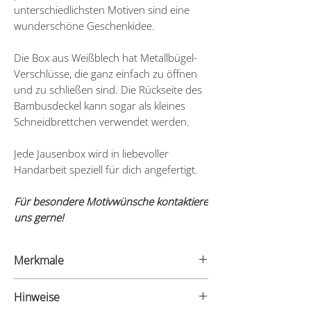
unterschiedlichsten Motiven sind eine
wunderschöne Geschenkidee.
Die Box aus Weißblech hat Metallbügel-
Verschlüsse, die ganz einfach zu öffnen
und zu schließen sind. Die Rückseite des
Bambusdeckel kann sogar als kleines
Schneidbrettchen verwendet werden.
Jede Jausenbox wird in liebevoller
Handarbeit speziell für dich angefertigt.
Für besondere Motivwünsche kontaktiere
uns gerne!
Merkmale
- Material: Weißblech & Bambus
Hinweise
- Maße: 175x95x45mm