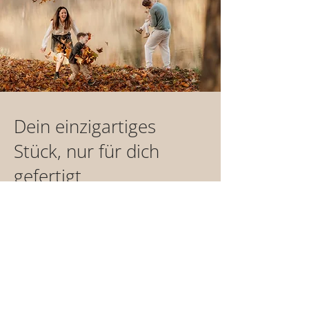
Geschirrspülmaschine ab. Wiederholtes
längeres Einweichen in heißem
Wasserdampf lässt Bambus sowie Holz
schneller altern. Somit wird die
Langlebigkeit Ihres Bambusdeckels
gemindert.
Dein einzigartiges
Stück, nur für dich
gefertigt
Jedes unserer Produkte wird mit Liebe
und Sorgfalt für dich handgefertigt. Das
braucht Zeit - etwa 1-2 Wochen - bis dein
Einzelstück versandfertig ist.
Bei Vorauskasse starten wir, sobald deine
Zahlung bei uns eingeht.