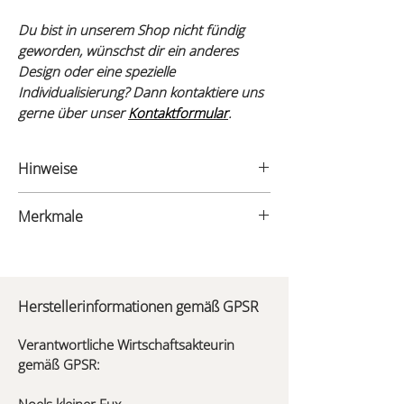
Du bist in unserem Shop nicht fündig
geworden, wünschst dir ein anderes
Design oder eine spezielle
Individualisierung? Dann kontaktiere uns
gerne über unser
Kontaktformular
.
Hinweise
Pflegehinweise:
Merkmale
Die Lunchbox kann einfach in der
Spülmaschine gereinigt werden.
- Material: Lunchbox aus Edelstahl mit
Das Schneidbrettchen aus Holz sollte
Massivholz Schneidebrett aus FSC® Eiche
nicht in der Spülmaschine gereinigt oder
langfristig Nässe ausgesetzt werden.
Herstellerinformationen gemäß GPSR
- Maße: 19 x 14,4 x 6 cm
Nach dem Gebrauch empfehlen wir, das
Brett mit einem feuchten Tuch zu
Verantwortliche Wirtschaftsakteurin
- Volumen: 1.200ml
reinigen und anschließend gründlich zu
gemäß GPSR:
trocknen. Gelegentlich kann man das
Schneidbrettchen auch mit einem
Noels kleiner Fux