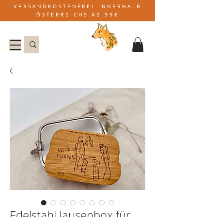
VERSANDKOSTENFREI INNERHALB
ÖSTERREICHS AB 99€
Edelstahl Jausenbox für