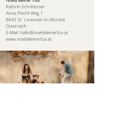
Speiseöl einreiben.
Kathrin Schrittesser
Anna Plochl-Weg 1
Holz ist ein Naturprodukt. Abweichungen
8642 St. Lorenzen im Mürztal
in der Maserung, Farbe, Gravurhelligkeit
Österreich
und/oder -tiefe sind naturbedingt und
E-Mail:
hallo@noelskleinerfux.at
machen dein Produkt einzigartig. Sie
www.noelskleinerfux.at
stellen keinen Reklamationsgrund dar.
Dein einzigartiges
Stück, nur für dich