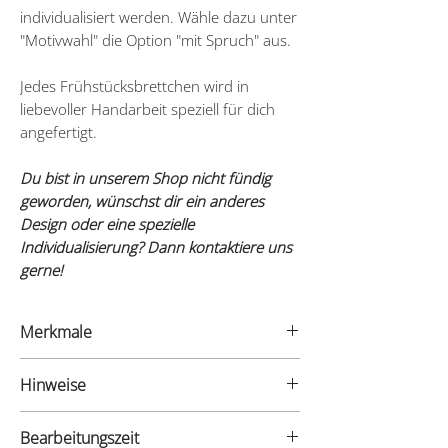
individualisiert werden. Wähle dazu unter
"Motivwahl" die Option "mit Spruch" aus.
Jedes Frühstücksbrettchen wird in
liebevoller Handarbeit speziell für dich
angefertigt.
Du bist in unserem Shop nicht fündig
geworden, wünschst dir ein anderes
Design oder eine spezielle
Individualisierung? Dann kontaktiere uns
gerne!
Merkmale
- Material: FSC® Ahorn Holz (unverleimt)
Hinweise
- Maße: 26 x 15 x 1,2 cm
Bitte reinige das Holzbrettchen nicht in
Bearbeitungszeit
der Spülmaschine, sondern per Hand.