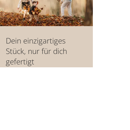
Dein einzigartiges
Stück, nur für dich
gefertigt
Jedes unserer Produkte wird mit Liebe
und Sorgfalt für dich handgefertigt. Das
braucht Zeit - etwa 1-2 Wochen - bis dein
Einzelstück versandfertig ist.
Bei Vorauskasse starten wir, sobald deine
Zahlung bei uns eingeht.
Ausgenommen davon sind Produkte der