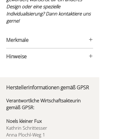
Design oder eine spezielle
Individualisierung? Dann kontaktiere uns
gerne!
Merkmale
- Material: Birkenholz
Hinweise
- Maße: 28cm x 28cm x 15cm
Holz ist ein Naturprodukt. Abweichungen
in der Maserung, Farbe, Gravurhelligkeit
und/oder -tiefe sind naturbedingt und
Herstellerinformationen gemäß GPSR
machen dein Produkt einzigartig. Sie
stellen keinen Reklamationsgrund dar.
Verantwortliche Wirtschaftsakteurin
gemäß GPSR:
Noels kleiner Fux
Kathrin Schrittesser
Anna Plochl-Weg 1