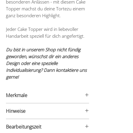
besonderen Anlässen - mit diesem Cake
Topper machst du deine Tortezu einem
ganz besonderen Highlight.
Jeder Cake Topper wird in liebevoller
Handarbeit speziell für dich angefertigt.
Du bist in unserem Shop nicht fündig
geworden, wünschst dir ein anderes
Design oder eine spezielle
Individualisierung? Dann kontaktiere uns
gerne!
Merkmale
- Material: Birkensperrholz
Hinweise
- Materialstärke: 3mm
- Maße: variieren je nach Zahl (ca. 10cm)
Cake Topper können aufgrund ihrer
- Stielhöhe: 7-10cm
Bearbeitungszeit
feinen Beschaffenheit leicht zerbrechen