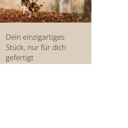
Dein einzigartiges
Stück, nur für dich
gefertigt
Jedes unserer Produkte wird mit Liebe
und Sorgfalt für dich handgefertigt. Das
braucht Zeit - etwa 1-2 Wochen - bis dein
Einzelstück versandfertig ist.
Bei Vorauskasse starten wir, sobald deine
Zahlung bei uns eingeht.
Ausgenommen davon sind Produkte der
Kategorie "Sofortkauf". Diese sind binnen